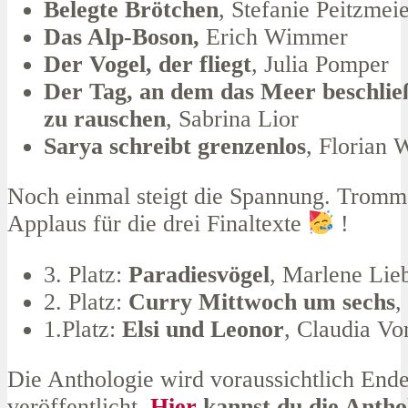
Belegte Brötchen
, Stefanie Peitzmei
Das Alp-Boson,
Erich Wimmer
Der Vogel, der fliegt
, Julia Pomper
Der Tag, an dem das Meer beschlie
zu rauschen
, Sabrina Lior
Sarya schreibt grenzenlos
, Florian 
Noch einmal steigt die Spannung. Tromm
Applaus für die drei Finaltexte
!
3. Platz:
Paradiesvögel
, Marlene Lie
2. Platz:
Curry Mittwoch um sechs
,
1.Platz:
Elsi und Leonor
, Claudia V
Die Anthologie wird voraussichtlich End
veröffentlicht.
Hier
kannst du die Anthol