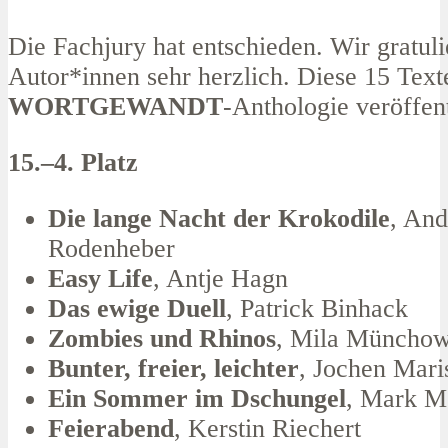
Die Fachjury hat entschieden. Wir gratul
Autor*innen sehr herzlich. Diese 15 Text
WORTGEWANDT
-Anthologie veröffent
15.
–4
. Platz
Die lange Nacht der Krokodile
, And
Rodenheber
Easy Life
, Antje Hagn
Das ewige Duell
, Patrick Binhack
Zombies und Rhinos
, Mila Müncho
Bunter, freier, leichter
, Jochen Mari
Ein Sommer im Dschungel
, Mark M
Feierabend
, Kerstin Riechert