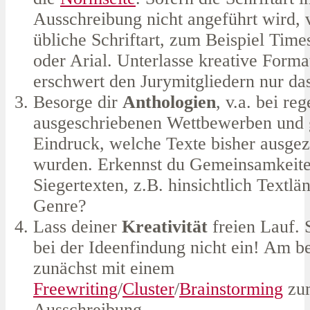
Ausschreibung nicht angeführt wird,
übliche Schriftart, zum Beispiel Ti
oder Arial. Unterlasse kreative Forma
erschwert den Jurymitgliedern nur da
Besorge dir
Anthologien
, v.a. bei re
ausgeschriebenen Wettbewerben und 
Eindruck, welche Texte bisher ausgez
wurden. Erkennst du Gemeinsamkeite
Siegertexten, z.B. hinsichtlich Textlän
Genre?
Lass deiner
Kreativität
freien Lauf. 
bei der Ideenfindung nicht ein! Am be
zunächst mit einem
Freewriting
/
Cluster
/
Brainstorming
zu
Ausschreibung.