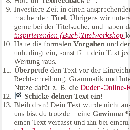
Hole dir
Textfeedback
ein.
Investiere Zeit in einen ansprechende
machenden
Titel
. Übrigens wir unter
gerne bei der Titelsuche, und haben d
inspirierenden (Buch)Titelworkshop
k
Halte die formalen
Vorgaben
und den
unbedingt ein, sonst fällt dein Text je
Wertung raus.
Überprüfe
den Text vor der Einreich
Rechtschreibung, Grammatik und Inte
Nutze dafür z. B. die
Duden-Online-K
Schicke deinen Text ein!
Bleib dran! Dein Text wurde nicht au
uns bist du trotzdem eine
Gewinner*
einen Text verfasst und ihn bei einem