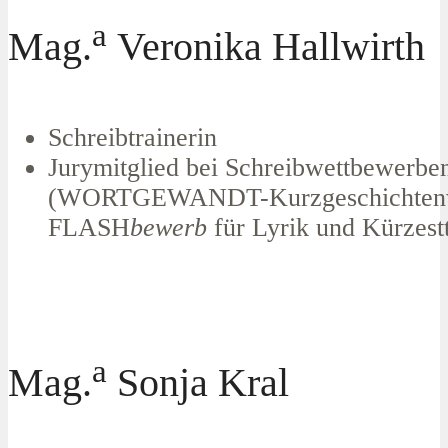
a
Mag.
Veronika Hallwirth
Schreibtrainerin
Jurymitglied bei Schreibwettbewerb
(WORTGEWANDT-Kurzgeschichtenw
FLASH
bewerb
für Lyrik und Kürzest
a
Mag.
Sonja Kral