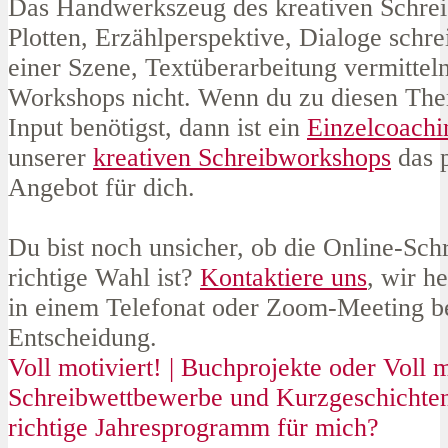
Das Handwerkszeug des kreativen Schre
Plotten, Erzählperspektive,
Dialoge schre
einer Szene, Textüberarbeitung vermitteln
Workshops nicht. Wenn du zu diesen Th
Input benötigst, dann ist
ein
Einzelcoachi
unserer
kreativen Schreibworkshops
das 
Angebot für dich.
Du bist noch unsicher, ob die Online-Sch
richtige Wahl ist?
Kontaktiere uns
, wir h
in einem Telefonat oder Zoom-Meeting be
Entscheidung.
Voll motiviert! | Buchprojekte oder Voll mo
Schreibwettbewerbe und Kurzgeschichten,
richtige Jahresprogramm für mich?