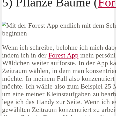
5) Pflanze Bäume (
For
Wenn ich schreibe, belohne ich mich dab
indem ich in der
Forest App
mein persönl
Wäldchen weiter aufforste. In der App k
Zeitraum wählen, in dem man konzentrier
möchte. In meinem Fall also konzentriert
möchte. Ich wähle also zum Beispiel 25 
um eine meiner Kleinstaufgaben zu bearb
lege ich das Handy zur Seite. Wenn ich e
gewählten Zeitraum konzentriert zu arbei