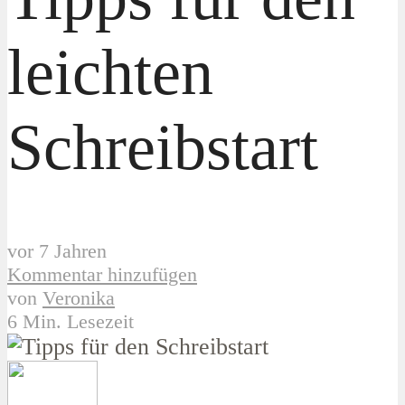
leichten
Schreibstart
vor 7 Jahren
Kommentar hinzufügen
von
Veronika
6 Min. Lesezeit