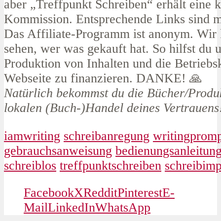
aber „Treffpunkt Schreiben“ erhält eine k
Kommission. Entsprechende Links sind mi
Das Affiliate-Programm ist anonym. Wir 
sehen, wer was gekauft hat. So hilfst du 
Produktion von Inhalten und die Betriebsk
Webseite zu finanzieren. DANKE! 🙏
Natürlich bekommst du die Bücher/Produ
lokalen (Buch-)Handel deines Vertrauens
iamwriting
schreibanregung
writingprom
gebrauchsanweisung
bedienungsanleitun
schreiblos
treffpunktschreiben
schreibimp
Facebook
X
Reddit
Pinterest
E-
Mail
LinkedIn
WhatsApp