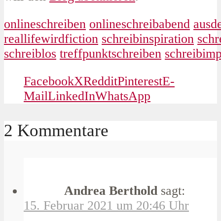
onlineschreiben
onlineschreibabend
ausd
reallifewirdfiction
schreibinspiration
schr
schreiblos
treffpunktschreiben
schreibimp
Facebook
X
Reddit
Pinterest
E-
Mail
LinkedIn
WhatsApp
2 Kommentare
Andrea Berthold
sagt:
15. Februar 2021 um 20:46 Uhr