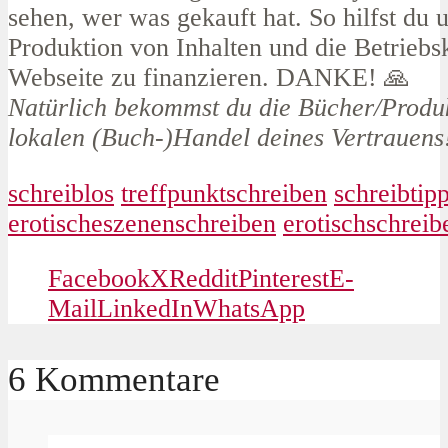
sehen, wer was gekauft hat. So hilfst du 
Produktion von Inhalten und die Betriebsk
Webseite zu finanzieren. DANKE! 🙏
Natürlich bekommst du die Bücher/Produ
lokalen (Buch-)Handel deines Vertrauens
schreiblos
treffpunktschreiben
schreibtip
erotischeszenenschreiben
erotischschreib
Facebook
X
Reddit
Pinterest
E-
Mail
LinkedIn
WhatsApp
6 Kommentare