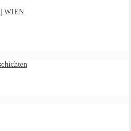
g | WIEN
schichten