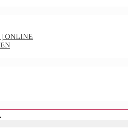
t | ONLINE
IEN