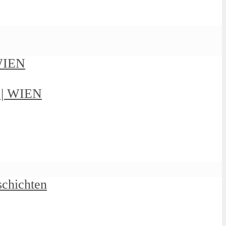
 WIEN
g | WIEN
schichten