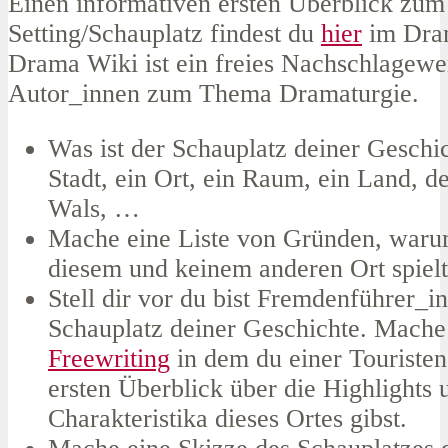
Einen informativen ersten Überblick zu
Setting/Schauplatz findest du
hier
im Dra
Drama Wiki ist ein freies Nachschlagewe
Autor_innen zum Thema Dramaturgie.
Was ist der Schauplatz deiner Geschi
Stadt, ein Ort, ein Raum, ein Land, d
Wals, …
Mache eine Liste von Gründen, waru
diesem und keinem anderen Ort spielt
Stell dir vor du bist Fremdenführer_i
Schauplatz deiner Geschichte. Mache
Freewriting
in dem du einer Touriste
ersten Überblick über die Highlights 
Charakteristika dieses Ortes gibst.