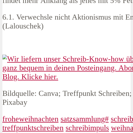
findet mehr Anklang als jenes mit 5% Fet
6.1. Verwechsle nicht Aktionismus mit E
(Lalouschek)
Bildquelle: Canva; Treffpunkt Schreiben;
Pixabay
froheweihnachten
satzsammlung#
schreib
treffpunktschreiben
schreibimpuls
weihna