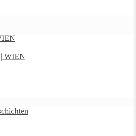
 WIEN
g | WIEN
schichten