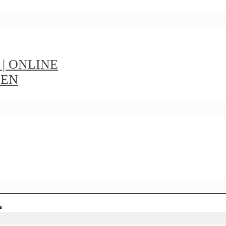
t | ONLINE
IEN