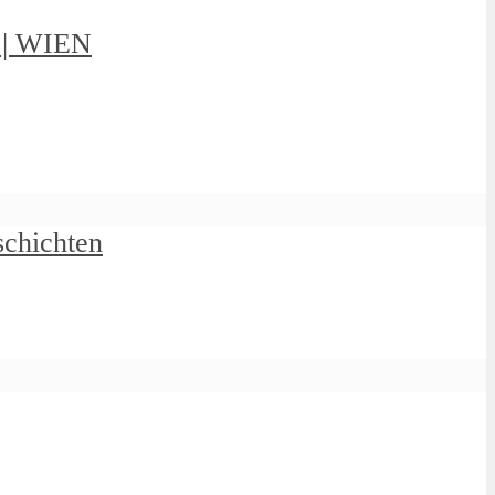
g | WIEN
schichten