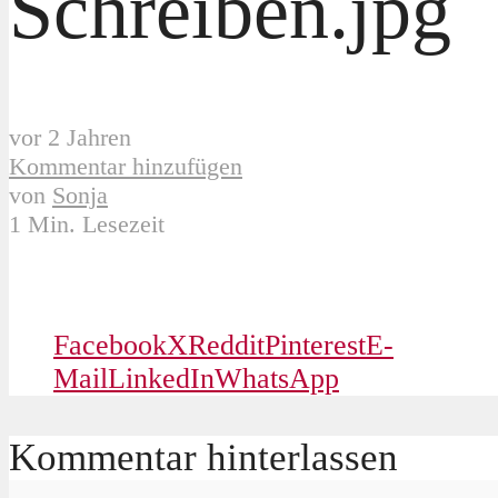
Schreiben.jpg
vor 2 Jahren
Kommentar hinzufügen
von
Sonja
1 Min. Lesezeit
Facebook
X
Reddit
Pinterest
E-
Mail
LinkedIn
WhatsApp
Kommentar hinterlassen