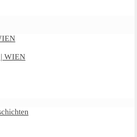
 WIEN
g | WIEN
schichten