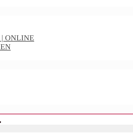
t | ONLINE
IEN