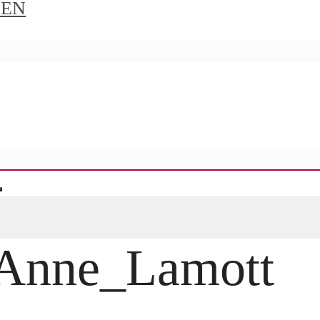
IEN
_Anne_Lamott