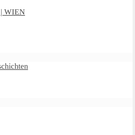
g | WIEN
schichten