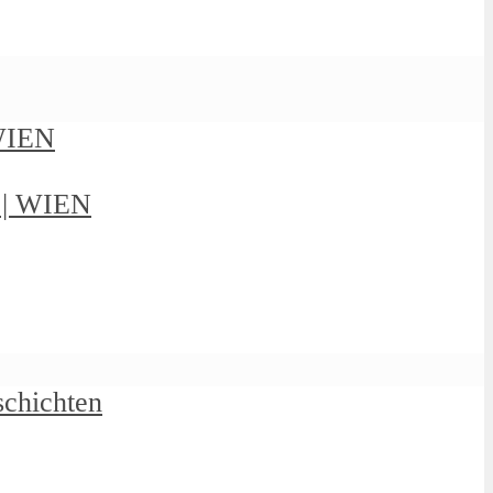
 WIEN
g | WIEN
schichten