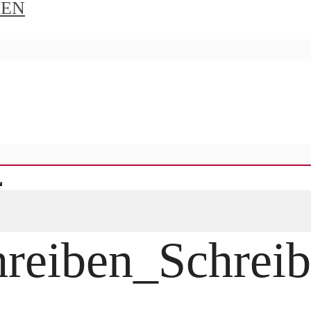
IEN
hreiben_Schrei