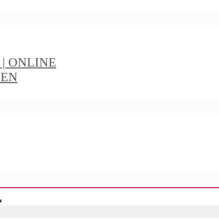
t | ONLINE
IEN