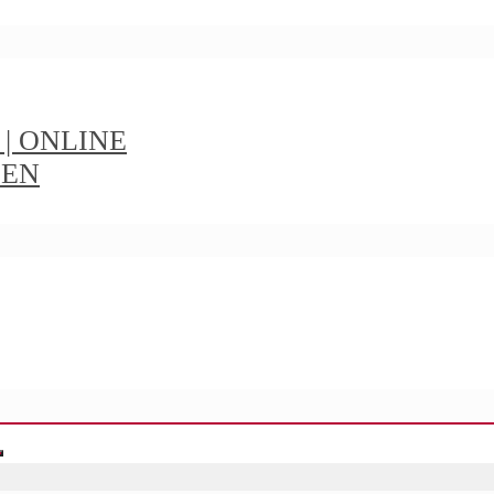
t | ONLINE
IEN