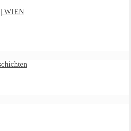
g | WIEN
schichten