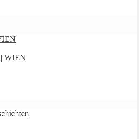
 WIEN
g | WIEN
schichten