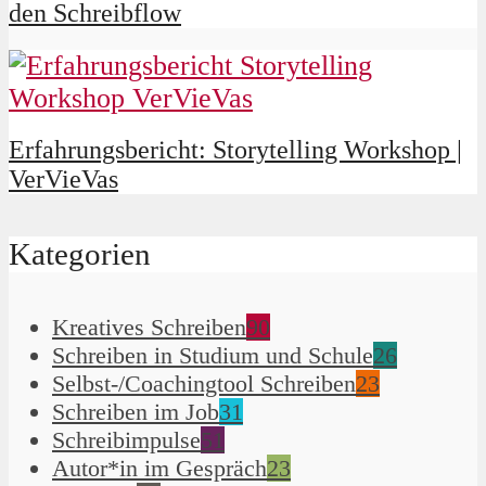
den Schreibflow
Erfahrungsbericht: Storytelling Workshop |
VerVieVas
Kategorien
Kreatives Schreiben
90
Schreiben in Studium und Schule
26
Selbst-/Coachingtool Schreiben
23
Schreiben im Job
31
Schreibimpulse
51
Autor*in im Gespräch
23