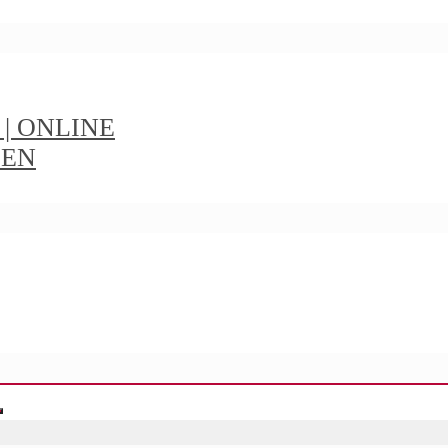
t | ONLINE
IEN