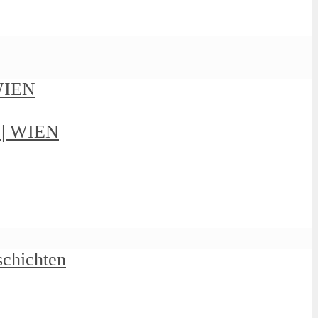
 WIEN
g | WIEN
schichten