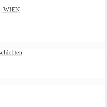
g | WIEN
schichten