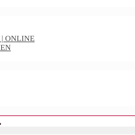
t | ONLINE
IEN