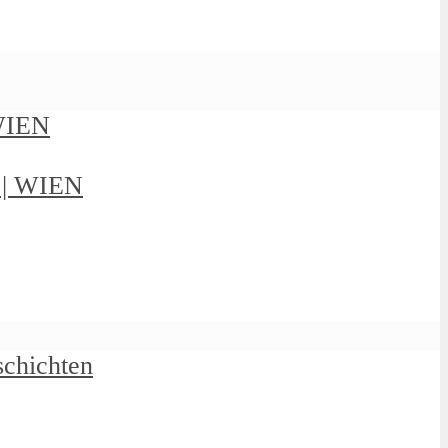
 WIEN
g | WIEN
schichten