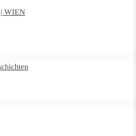
g | WIEN
schichten