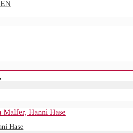
IEN
nni Hase