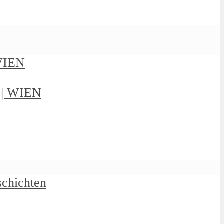
 WIEN
g | WIEN
schichten