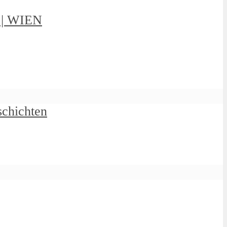
g | WIEN
schichten