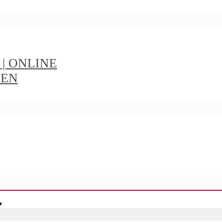
t | ONLINE
IEN