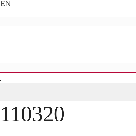
IEN
_110320