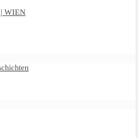
g | WIEN
schichten