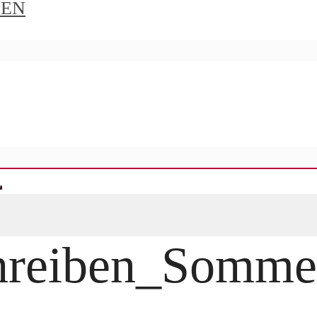
IEN
chreiben_Somm