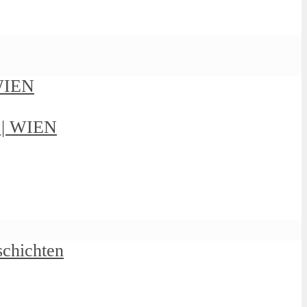
 WIEN
g | WIEN
schichten