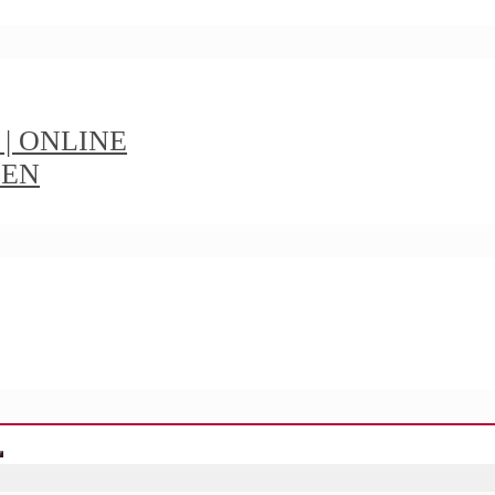
t | ONLINE
IEN