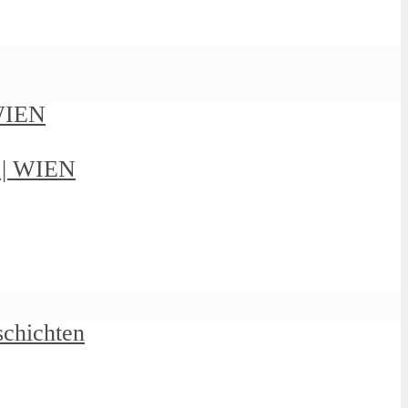
 WIEN
g | WIEN
schichten