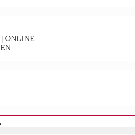
t | ONLINE
IEN