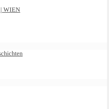
g | WIEN
schichten