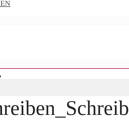
IEN
hreiben_Schre