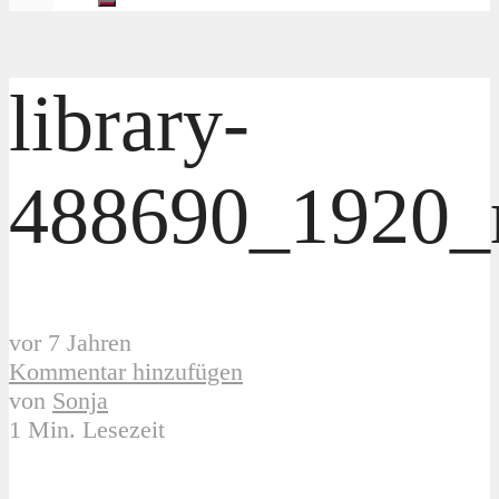
library-
488690_1920_
vor 7 Jahren
Kommentar hinzufügen
von
Sonja
1 Min. Lesezeit