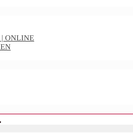
t | ONLINE
IEN