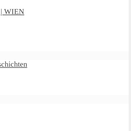
g | WIEN
schichten