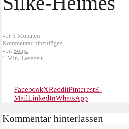
Silke-Heimes
vor 6 Monaten
Kommentar hinzufügen
von
Sonja
1 Min. Lesezeit
Facebook
X
Reddit
Pinterest
E-
Mail
LinkedIn
WhatsApp
Kommentar hinterlassen