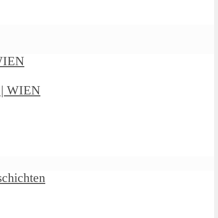
 WIEN
g | WIEN
schichten