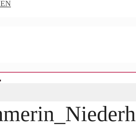
IEN
merin_Niederh