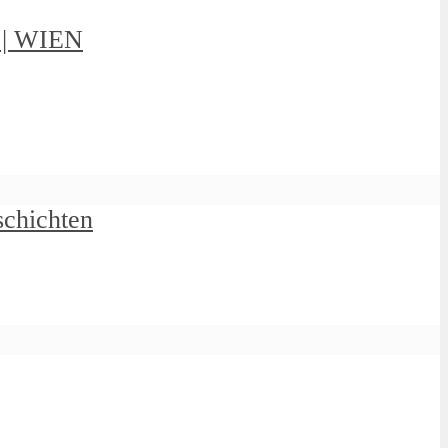
g | WIEN
schichten