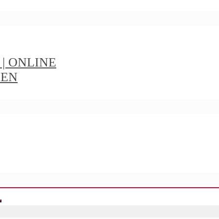
t | ONLINE
IEN