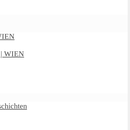
 WIEN
g | WIEN
schichten