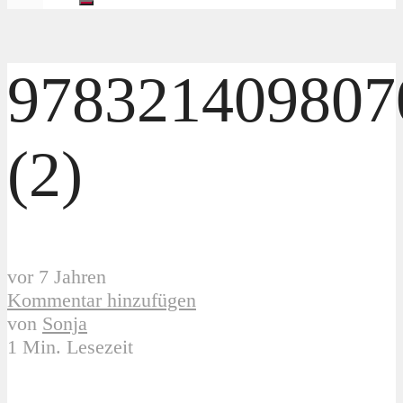
978321409807
(2)
vor 7 Jahren
Kommentar hinzufügen
von
Sonja
1 Min. Lesezeit