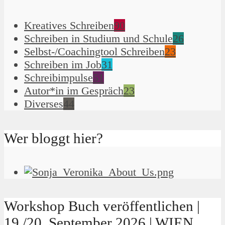
Kreatives Schreiben
90
Schreiben in Studium und Schule
26
Selbst-/Coachingtool Schreiben
23
Schreiben im Job
31
Schreibimpulse
51
Autor*in im Gespräch
23
Diverses
44
Wer bloggt hier?
Workshop Buch veröffentlichen |
19./20. September 2026 | WIEN