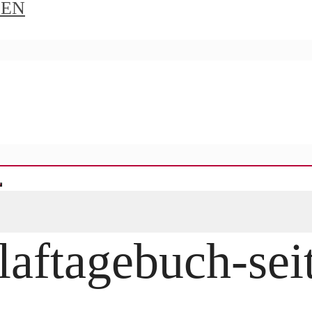
IEN
aftagebuch-seit