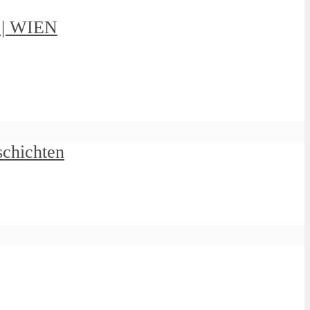
g | WIEN
schichten