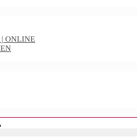
t | ONLINE
IEN