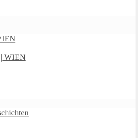
 WIEN
g | WIEN
schichten