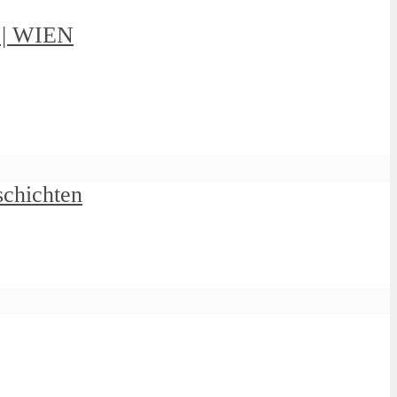
g | WIEN
schichten