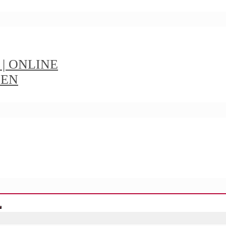
t | ONLINE
IEN