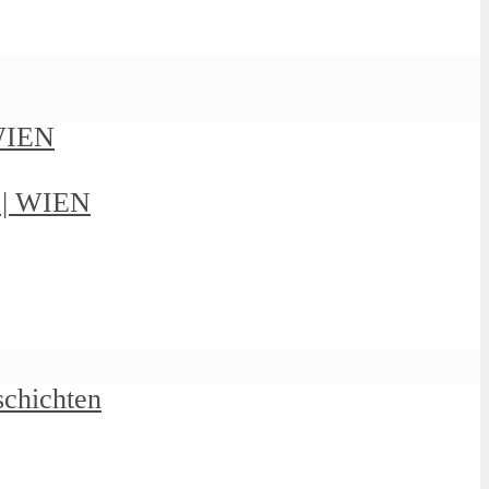
 WIEN
g | WIEN
schichten