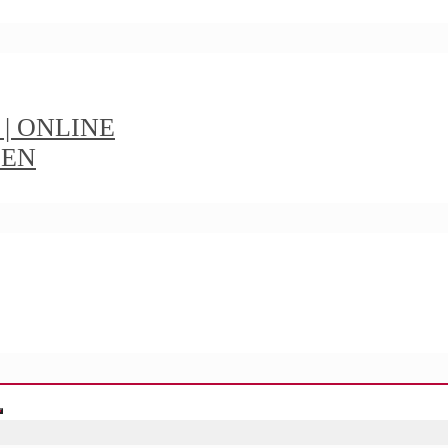
t | ONLINE
IEN