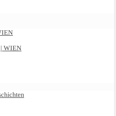
 WIEN
g | WIEN
schichten