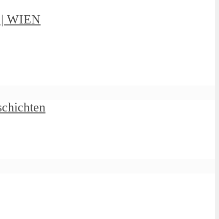
g | WIEN
schichten