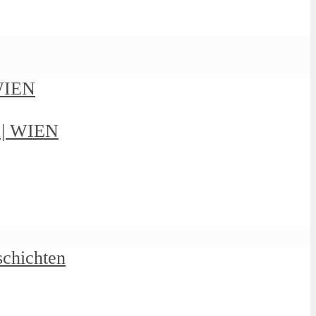
 WIEN
g | WIEN
schichten