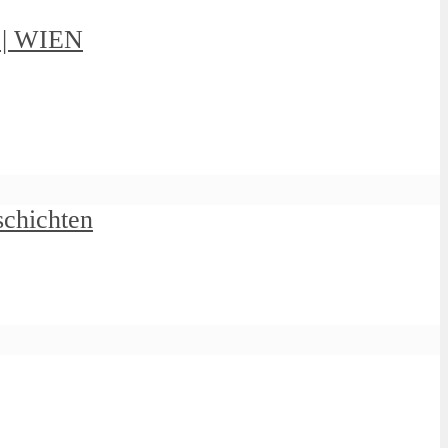
g | WIEN
schichten