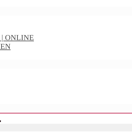
t | ONLINE
IEN