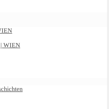
 WIEN
g | WIEN
schichten