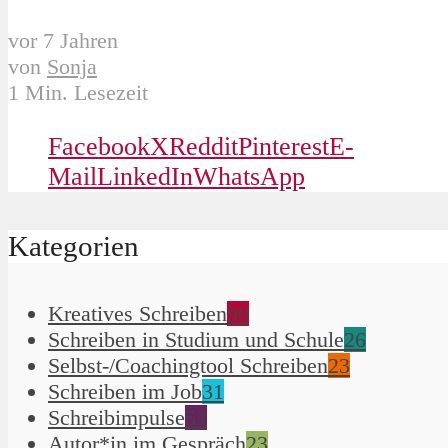
vor 7 Jahren
von
Sonja
1 Min. Lesezeit
Facebook
X
Reddit
Pinterest
E-
Mail
LinkedIn
WhatsApp
Kategorien
Kreatives Schreiben
90
Schreiben in Studium und Schule
26
Selbst-/Coachingtool Schreiben
23
Schreiben im Job
31
Schreibimpulse
51
Autor*in im Gespräch
23