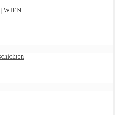
g | WIEN
schichten