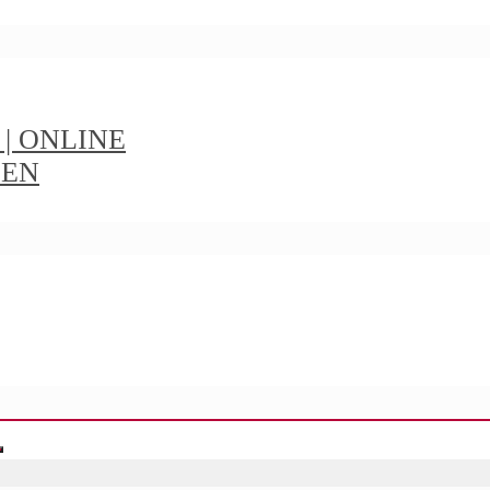
t | ONLINE
IEN