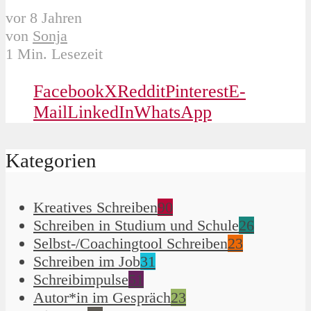
vor 8 Jahren
von
Sonja
1 Min. Lesezeit
Facebook
X
Reddit
Pinterest
E-
Mail
LinkedIn
WhatsApp
Kategorien
Kreatives Schreiben
90
Schreiben in Studium und Schule
26
Selbst-/Coachingtool Schreiben
23
Schreiben im Job
31
Schreibimpulse
51
Autor*in im Gespräch
23