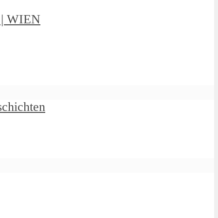
g | WIEN
schichten