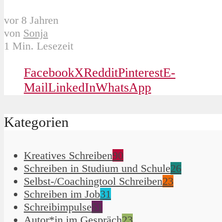
vor 8 Jahren
von
Sonja
1 Min. Lesezeit
Facebook
X
Reddit
Pinterest
E-
Mail
LinkedIn
WhatsApp
Kategorien
Kreatives Schreiben
90
Schreiben in Studium und Schule
26
Selbst-/Coachingtool Schreiben
23
Schreiben im Job
31
Schreibimpulse
51
Autor*in im Gespräch
23