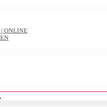
t | ONLINE
IEN