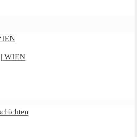
 WIEN
g | WIEN
schichten