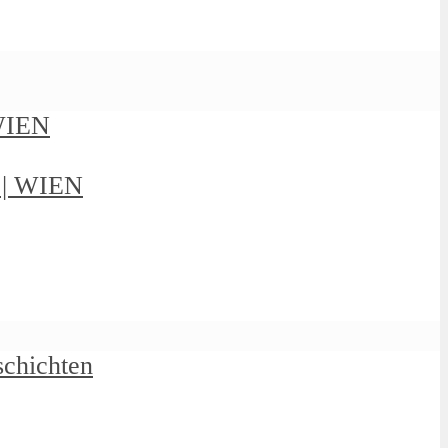
 WIEN
g | WIEN
schichten