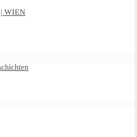
g | WIEN
schichten