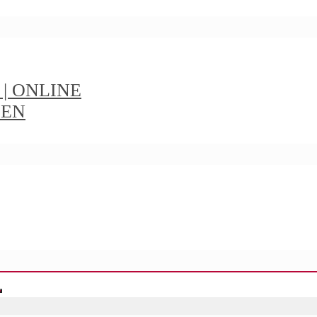
t | ONLINE
IEN