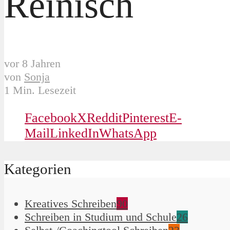
Reinisch
vor 8 Jahren
von
Sonja
1 Min. Lesezeit
Facebook
X
Reddit
Pinterest
E-
Mail
LinkedIn
WhatsApp
Kategorien
Kreatives Schreiben
90
Schreiben in Studium und Schule
26