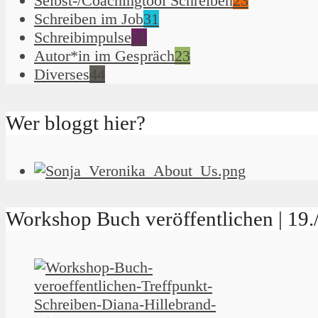
Selbst-/Coachingtool Schreiben
23
Schreiben im Job
31
Schreibimpulse
51
Autor*in im Gespräch
23
Diverses
44
Wer bloggt hier?
Workshop Buch veröffentlichen | 19