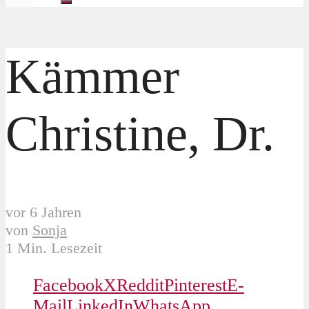
Kämmer
Christine, Dr.
vor 6 Jahren
von
Sonja
1 Min. Lesezeit
Facebook
X
Reddit
Pinterest
E-
Mail
LinkedIn
WhatsApp