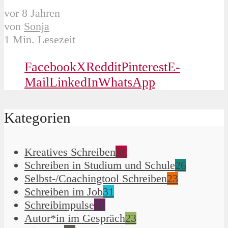
vor 8 Jahren
von
Sonja
1 Min. Lesezeit
Facebook
X
Reddit
Pinterest
E-
Mail
LinkedIn
WhatsApp
Kategorien
Kreatives Schreiben
90
Schreiben in Studium und Schule
26
Selbst-/Coachingtool Schreiben
23
Schreiben im Job
31
Schreibimpulse
51
Autor*in im Gespräch
23