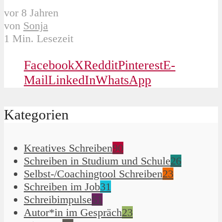
vor 8 Jahren
von
Sonja
1 Min. Lesezeit
Facebook
X
Reddit
Pinterest
E-
Mail
LinkedIn
WhatsApp
Kategorien
Kreatives Schreiben
90
Schreiben in Studium und Schule
26
Selbst-/Coachingtool Schreiben
23
Schreiben im Job
31
Schreibimpulse
51
Autor*in im Gespräch
23