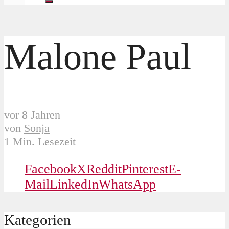
Malone Paul
vor 8 Jahren
von
Sonja
1 Min. Lesezeit
Facebook
X
Reddit
Pinterest
E-
Mail
LinkedIn
WhatsApp
Kategorien