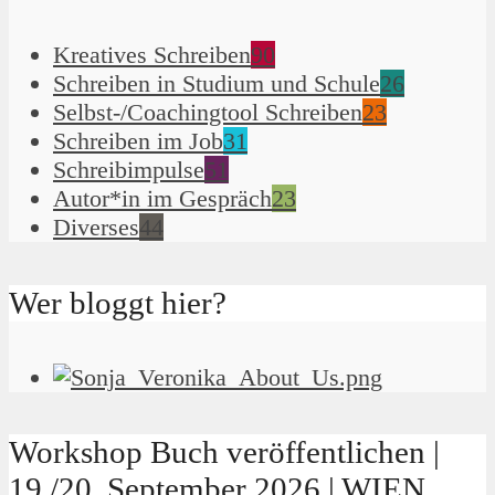
Kreatives Schreiben
90
Schreiben in Studium und Schule
26
Selbst-/Coachingtool Schreiben
23
Schreiben im Job
31
Schreibimpulse
51
Autor*in im Gespräch
23
Diverses
44
Wer bloggt hier?
Workshop Buch veröffentlichen |
19./20. September 2026 | WIEN