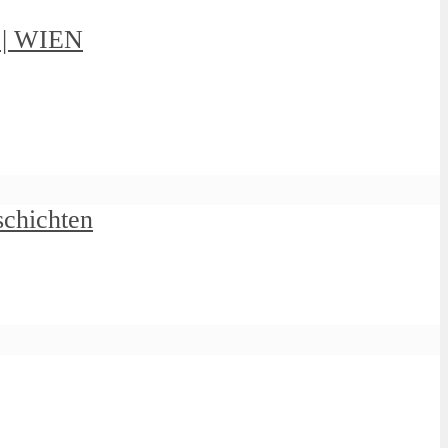
g | WIEN
schichten