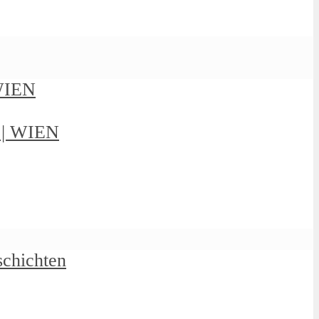
 WIEN
g | WIEN
schichten