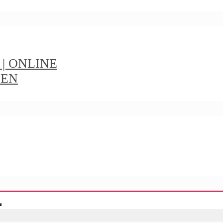
t | ONLINE
IEN