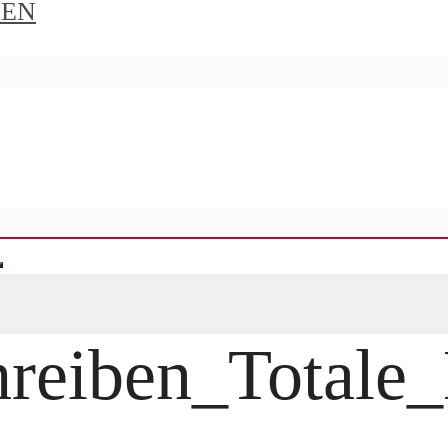
IEN
hreiben_Totale_